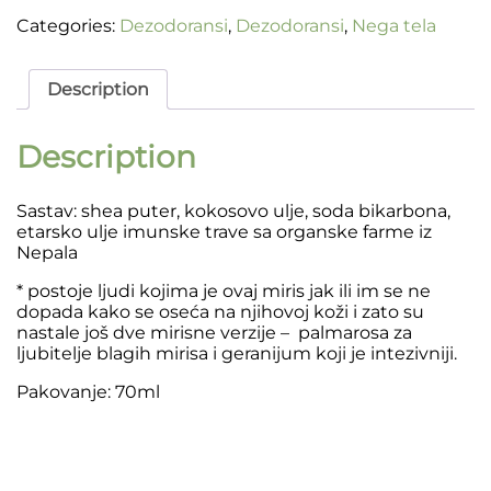
trava
quantity
Categories:
Dezodoransi
,
Dezodoransi
,
Nega tela
Description
Description
Sastav: shea puter, kokosovo ulje, soda bikarbona,
etarsko ulje imunske trave sa organske farme iz
Nepala
* postoje ljudi kojima je ovaj miris jak ili im se ne
dopada kako se oseća na njihovoj koži i zato su
nastale još dve mirisne verzije – palmarosa za
ljubitelje blagih mirisa i geranijum koji je intezivniji.
Pakovanje: 70ml