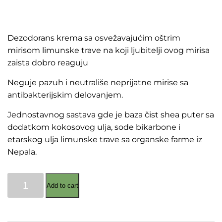
Dezodorans krema sa osvežavajućim oštrim
mirisom limunske trave na koji ljubitelji ovog mirisa
zaista dobro reaguju
Neguje pazuh i neutrališe neprijatne mirise sa
antibakterijskim delovanjem.
Jednostavnog sastava gde je baza čist shea puter sa
dodatkom kokosovog ulja, sode bikarbone i
etarskog ulja limunske trave sa organske farme iz
Nepala.
Dezić
Add to cart
–
Dezodorans
krema
Limunska