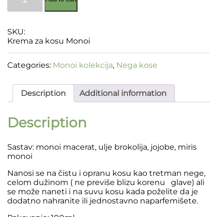
za
kosu
Monoi
quantity
SKU:
Krema za kosu Monoi
Categories:
Monoi kolekcija
,
Nega kose
Description
Additional information
Description
Sastav: monoi macerat, ulje brokolija, jojobe, miris
monoi
Nanosi se na čistu i opranu kosu kao tretman nege,
celom dužinom ( ne previše blizu korenu glave) ali
se može naneti i na suvu kosu kada poželite da je
dodatno nahranite ili jednostavno naparfemišete.