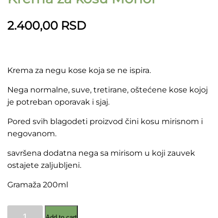
2.400,00
RSD
Krema za negu kose koja se ne ispira.
Nega normalne, suve, tretirane, oštećene kose kojoj
je potreban oporavak i sjaj.
Pored svih blagodeti proizvod čini kosu mirisnom i
negovanom.
savršena dodatna nega sa mirisom u koji zauvek
ostajete zaljubljeni.
Gramaža 200ml
Krema
Add to cart