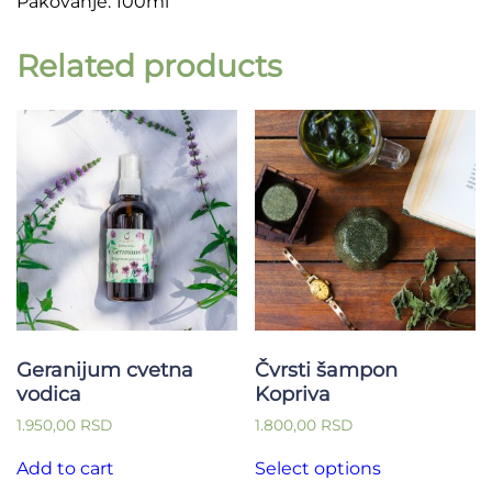
Pakovanje: 100ml
Related products
Geranijum cvetna
Čvrsti šampon
vodica
Kopriva
1.950,00
RSD
1.800,00
RSD
This
Add to cart
Select options
product
has