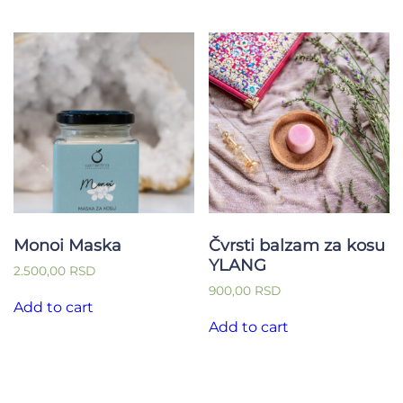
multiple
variants.
The
options
may
be
chosen
on
the
product
page
Monoi Maska
Čvrsti balzam za kosu
YLANG
2.500,00
RSD
900,00
RSD
Add to cart
Add to cart