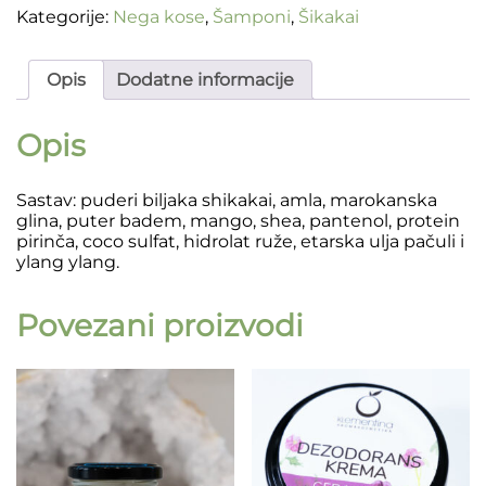
Kategorije:
Nega kose
,
Šamponi
,
Šikakai
Opis
Dodatne informacije
Opis
Sastav: puderi biljaka shikakai, amla, marokanska
glina, puter badem, mango, shea, pantenol, protein
pirinča, coco sulfat, hidrolat ruže, etarska ulja pačuli i
ylang ylang.
Povezani proizvodi