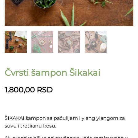
Čvrsti šampon Šikakai
1.800,00
RSD
ŠIKAKAI šampon sa pačulijem i ylang ylangom za
suvu i tretiranu kosu.