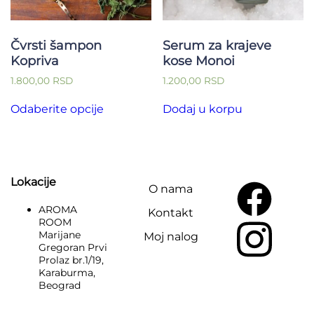
Čvrsti šampon
Serum za krajeve
Kopriva
kose Monoi
1.800,00
RSD
1.200,00
RSD
Ovaj
Odaberite opcije
Dodaj u korpu
proizvod
ima
više
varijanti.
Opcije
mogu
Lokacije
O nama
biti
izabrane
AROMA
Kontakt
na
ROOM
stranici
Marijane
Moj nalog
proizvoda.
Gregoran Prvi
Prolaz br.1/19,
Karaburma,
Beograd