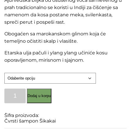
Ajurvedska biljka od osušenog voća samlevenog u
prah tradicionalno se koristi u Indiji za čišćenje sa
namenom da kosa postane meka, svilenkasta,
spreči perut i pospeši rast.
Obogaćen sa marokanskom glinom koja će
temeljno očistiti skalp i vlasište.
Etarska ulja pačuli i ylang ylang učiniće kosu
oporavljenom, mirisnom i sjajnom.
Čvrsti
Dodaj u korpu
šampon
Šikakai
količina
Šifra proizvoda:
Čvrsti šampon Šikakai