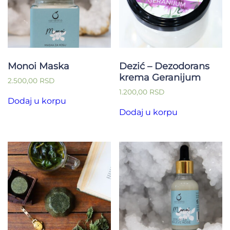
Monoi Maska
Dezić – Dezodorans
krema Geranijum
2.500,00
RSD
1.200,00
RSD
Dodaj u korpu
Dodaj u korpu