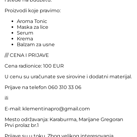
Proizvodi koje pravimo:
Aroma Tonic
Maska za lice
Serum
Krema
Balzam za usne
/// CENA I PRIJAVE
Cena radionice: 100 EUR
U cenu su uračunate sve sirovine i dodatni materijal.
Prijave na telefon 060 310 33 06
ili
E-mail: klementinapro@gmail.com
Mesto održavanja: Karaburma, Marijane Gregoran
Prvi prolaz br.1
Prijave su u toku. Zbog velikog interesovanja