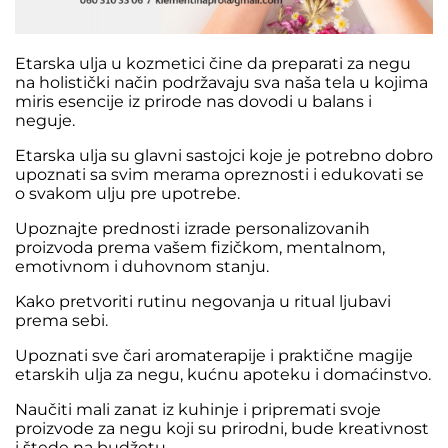
Etarska ulja u kozmetici čine da preparati za negu
na holistički način podržavaju sva naša tela u kojima
miris esencije iz prirode nas dovodi u balans i
neguje.
Etarska ulja su glavni sastojci koje je potrebno dobro
upoznati sa svim merama opreznosti i edukovati se
o svakom ulju pre upotrebe.
Upoznajte prednosti izrade personalizovanih
proizvoda prema vašem fizičkom, mentalnom,
emotivnom i duhovnom stanju.
Kako pretvoriti rutinu negovanja u ritual ljubavi
prema sebi.
Upoznati sve čari aromaterapije i praktične magije
etarskih ulja za negu, kućnu apoteku i domaćinstvo.
Naučiti mali zanat iz kuhinje i pripremati svoje
proizvode za negu koji su prirodni, bude kreativnost
i štede na budžetu.