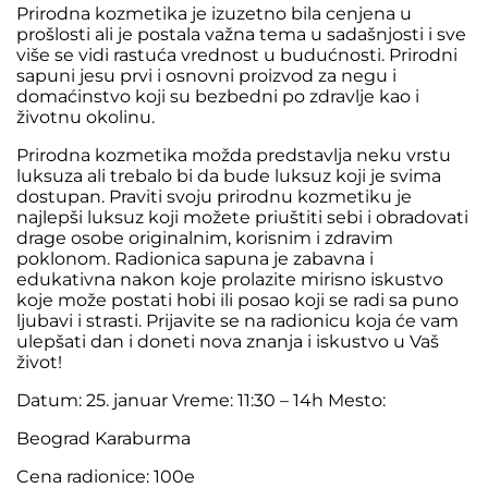
Prirodna kozmetika je izuzetno bila cenjena u
prošlosti ali je postala važna tema u sadašnjosti i sve
više se vidi rastuća vrednost u budućnosti. Prirodni
sapuni jesu prvi i osnovni proizvod za negu i
domaćinstvo koji su bezbedni po zdravlje kao i
životnu okolinu.
Prirodna kozmetika možda predstavlja neku vrstu
luksuza ali trebalo bi da bude luksuz koji je svima
dostupan. Praviti svoju prirodnu kozmetiku je
najlepši luksuz koji možete priuštiti sebi i obradovati
drage osobe originalnim, korisnim i zdravim
poklonom. Radionica sapuna je zabavna i
edukativna nakon koje prolazite mirisno iskustvo
koje može postati hobi ili posao koji se radi sa puno
ljubavi i strasti. Prijavite se na radionicu koja će vam
ulepšati dan i doneti nova znanja i iskustvo u Vaš
život!
Datum: 25. januar Vreme: 11:30 – 14h Mesto:
Beograd Karaburma
Cena radionice: 100e