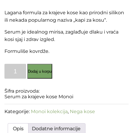
Lagana formula za krajeve kose kao prirodni silikon
ili nekada popularnog naziva „kapi za kosu“.
Serum je idealnog mirisa, zaglađuje dlaku i vraća
kosi sjaj i zdrav izgled.
Formuliše kovrdže.
Serum
Dodaj u korpu
za
krajeve
kose
Monoi
Šifra proizvoda:
količina
Serum za krajeve kose Monoi
Kategorije:
Monoi kolekcija
,
Nega kose
Opis
Dodatne informacije