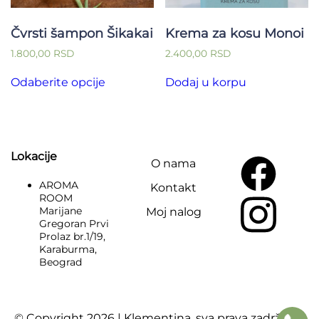
Čvrsti šampon Šikakai
Krema za kosu Monoi
1.800,00
RSD
2.400,00
RSD
Ovaj
Odaberite opcije
Dodaj u korpu
proizvod
ima
više
varijanti.
Opcije
mogu
Lokacije
O nama
biti
izabrane
AROMA
Kontakt
na
ROOM
stranici
Marijane
Moj nalog
proizvoda.
Gregoran Prvi
Prolaz br.1/19,
Karaburma,
Beograd
© Copyright 2026 | Klementina, sva prava zadržana..