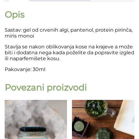
Opis
Sastav: gel od crvenih algi, pantenol, protein pirinča,
miris monoi
Stavlja se nakon oblikovanja kose na krajeve a može
biti i dodatna nega kada poželite da popravite izgled
ili naparfemišete kosu.
Pakovanje: 30ml
Povezani proizvodi